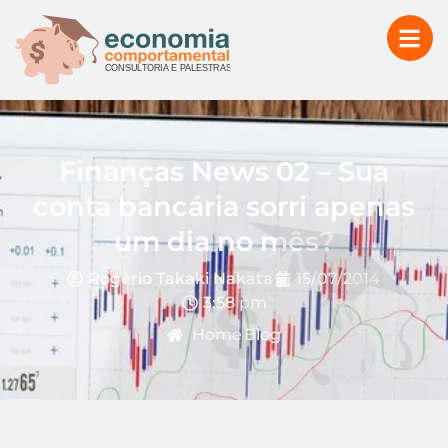
Finanças News 02 – Sua
conta bancária sorri apenas
um dia no mês?
Rogério Takaki Nakata
15/07/2014
3:58 pm
Home
Blog