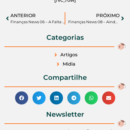
[/vc_row]
ANTERIOR
PRÓXIMO
Finanças News 06 – A Falta de Planejamento Financeiro pode levar a GERAÇÃO Y para a GERAÇÃO I, de INADIMPLENTES
Finanças News 08 – Ainda não ganhamos a Copa do Mundo de 2010, mas já somos quase CAMPEÕES MUNDIAIS nas taxas de juros!
Categorias
Artigos
Midia
Compartilhe
Newsletter