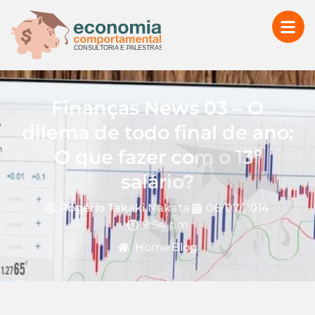
Finanças News 03 – O
dilema de todo final de ano:
O que fazer com o 13º
salário?
Rogério Takaki Nakata
06/07/2014
9:54 pm
Home
Blog