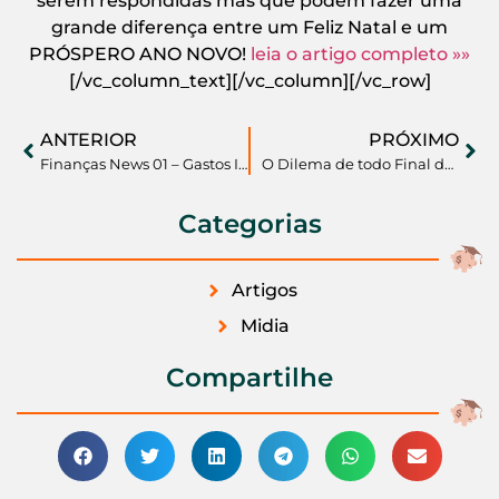
serem respondidas mas que podem fazer uma
grande diferença entre um Feliz Natal e um
PRÓSPERO ANO NOVO!
leia o artigo completo »»
[/vc_column_text][/vc_column][/vc_row]
ANTERIOR
PRÓXIMO
Finanças News 01 – Gastos Imperceptíveis
O Dilema de todo Final de Ano: O que fazer com o 13° salário?
Categorias
Artigos
Midia
Compartilhe