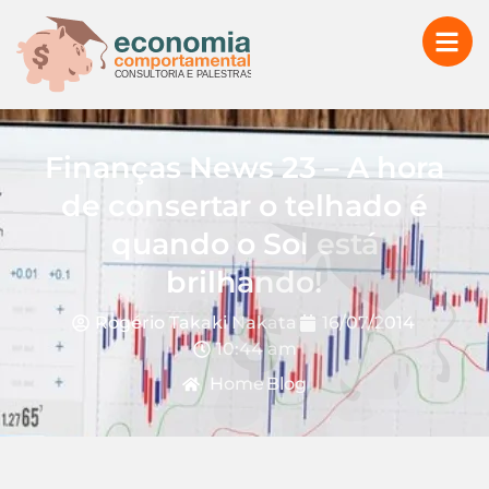
Finanças News 23 – A hora
de consertar o telhado é
quando o Sol está
brilhando!
Rogério Takaki Nakata
16/07/2014
10:44 am
Home
Blog