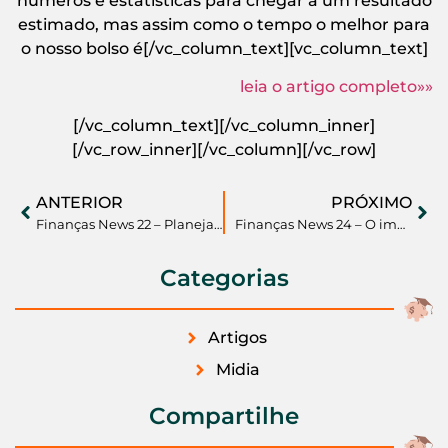
números e estatísticas para chegar a um resultado
estimado, mas assim como o tempo o melhor para
o nosso bolso é[/vc_column_text][vc_column_text]
leia o artigo completo»»
[/vc_column_text][/vc_column_inner]
[/vc_row_inner][/vc_column][/vc_row]
ANTERIOR
PRÓXIMO
Finanças News 22 – Planejamento Financeiro para as compras do Material Escolar
Finanças News 24 – O impacto do aumento da taxa de juros no planejamento financeiro do brasileiro
Categorias
Artigos
Midia
Compartilhe