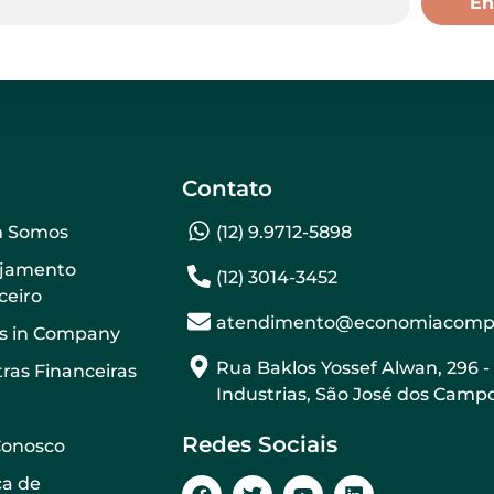
En
Contato
 Somos
(12) 9.9712-5898
ejamento
(12) 3014-3452
ceiro
atendimento@economiacompo
s in Company
Rua Baklos Yossef Alwan, 296 -
tras Financeiras
Industrias, São José dos Campo
Redes Sociais
Conosco
ca de