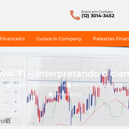
Entre em Contato
(12) 3014-3452
Financeiro
Cursos in Company
Palestras Finan
ws 71 – Interpretando o cla
Rogério Takaki Nakata
16/07/2014
4:39 pm
Home
Blog