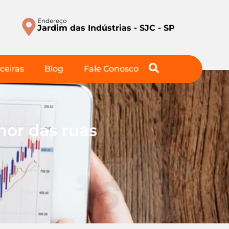
Endereço
Jardim das Indústrias - SJC - SP
ceiras
Blog
Fale Conosco
mor das ruas