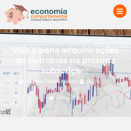
Vale a pena adquirir ações
da Petrobrás na próxima
subscrição?
Rogério Takaki Nakata
24/08/2010
12:00 am
Home
Blog