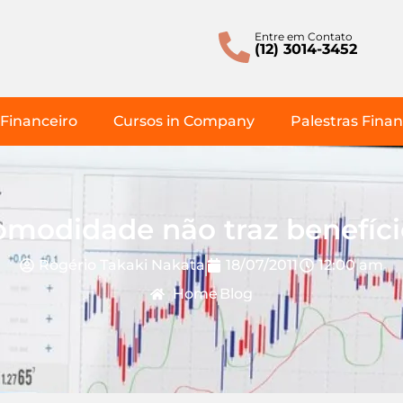
Entre em Contato
(12) 3014-3452
Financeiro
Cursos in Company
Palestras Finan
omodidade não traz benefíci
Rogério Takaki Nakata
18/07/2011
12:00 am
Home
Blog