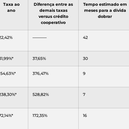
Taxa ao
Diferença entre as
Tempo estimado em
ano
demais taxas
meses para a dívida
versus crédito
dobrar
cooperativo
22,42%
———–
42
31,99%*
37,65%
30
154,63%*
376,47%
9
238,30%*
528,82%
7
72,14%*
172,35%
16