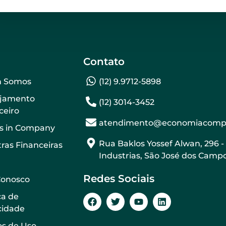
Contato
 Somos
(12) 9.9712-5898
ejamento
(12) 3014-3452
ceiro
atendimento@economiacompo
s in Company
Rua Baklos Yossef Alwan, 296 -
tras Financeiras
Industrias, São José dos Campo
Redes Sociais
Conosco
ca de
cidade
s de Uso