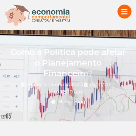
Como a Política pode afetar
o Planejamento
Financeiro?
Rogério Takaki Nakata
01/10/2012
12:00 am
Home
Blog