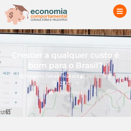
Crescer a qualquer custo é
bom para o Brasil?
Rogério Takaki Nakata
28/05/2012
12:00 am
Home
Blog