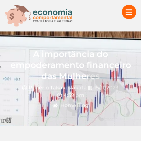
A importância do
empoderamento financeiro
das Mulheres
Rogério Takaki Nakata
15/11/2023
4:39 pm
Home
Blog