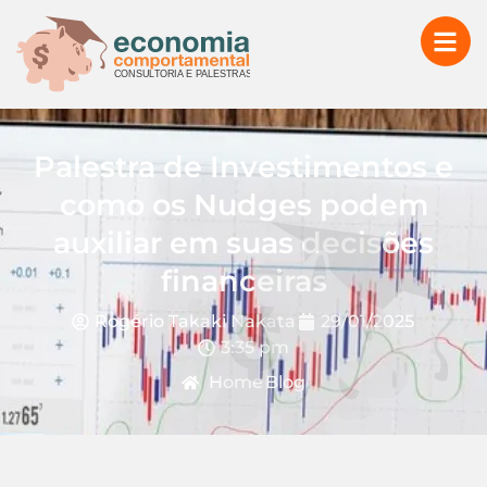
Palestra de Investimentos e
como os Nudges podem
auxiliar em suas decisões
financeiras
Rogério Takaki Nakata
29/01/2025
3:35 pm
Home
Blog