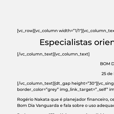
[vc_row][vc_column width=”1/1″][vc_column_tex
Especialistas orie
[/vc_column_text][vc_column_text]
BOM D
25 de
[/vc_column_text][dt_gap height=”30″][vc_sin
border_color=”grey” img_link_target=”_self” im
Rogério Nakata que é planejador financeiro, cer
Bom Dia Vanguarda e fala sobre o uso adequado