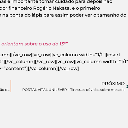
, mas é importante tomar cuidado para depois não
dor financeiro Rogério Nakata, e o primeiro
do na ponta do lápis para assim poder ver o tamanho do
s orientam sobre o uso do 13°”
umn][/vc_row][vc_row][vc_column width=”1/1″][insert
”][/vc_column][/vc_row][vc_row][vc_column width=”1/1″
y=”content”][/vc_column][/vc_row]
PRÓXIMO
UOL ECONOMIA – Especialistas dão 12 dicas para usar o cartão de crédito a seu favor
PORTAL VITAL UNILEVER – Tire suas dúvidas sobre mesada