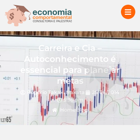
Carreira e Cia –
Autoconhecimento é
essencial para planejar
metas
Rogério Takaki Nakata
25/06/2014
5:36 pm
Home
Blog