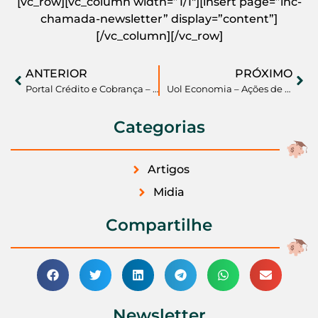
[vc_row][vc_column width=”1/1″][insert page=”inc-
chamada-newsletter” display=”content”]
[/vc_column][/vc_row]
ANTERIOR
PRÓXIMO
Portal Crédito e Cobrança – Educação Financeira é a melhor forma de diminuir a inadimplência entre jovens
Uol Economia – Ações de Vale e Petrobras caem até 60% em 5 anos; veja o que fazer
Categorias
Artigos
Midia
Compartilhe
Newsletter