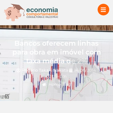
Bancos oferecem linhas
para obra em imóvel com
taxa média de 2%
Rogério Takaki Nakata
14/06/2014
1:16 pm
Home
Blog