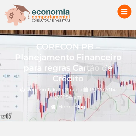
CORECON PB –
Planejamento Financeiro
para regras Cartão de
Crédito
Rogério Takaki Nakata
16/06/2014
11:54 am
Home
Blog