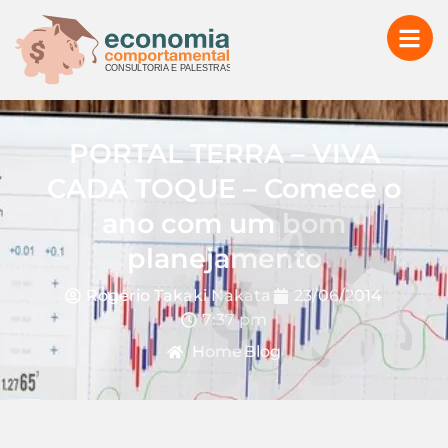
PORTAL TERRA – VIVA
CADA TOQUE – Comece o
ano com um bom
planejamento
Rogério Takaki Nakata
23/06/2014
7:37 pm
Home
Blog