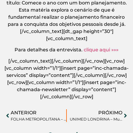
título: Comece o ano com um bom planejamento.
Esta matéria explora o cenário de que é
fundamental realizar o planejamento financeiro
para a conquista dos objetivos pessoais desde já.
[/vc_column_text][dt_gap height=”30″]
[vc_column_text]
Para detalhes da entrevista.
clique aqui »»»
[/vc_column_text][/vc_column][/vc_row][vc_row]
[vc_column width=”1/1″][insert page=”inc-chamada-
servicos” display=”content”][/vc_column][/vc_row]
[vc_row][vc_column width=”1/1″][insert page=”inc-
chamada-newsletter” display=”content”]
[/vc_column][/vc_row]
ANTERIOR
PRÓXIMO
FOLHA METROPOLITANA – Autoconhecimento é essencial para planejar metas
UNIMED LONDRINA – Mundo Corporativo – Hoje é o momento de pensar no amanhã