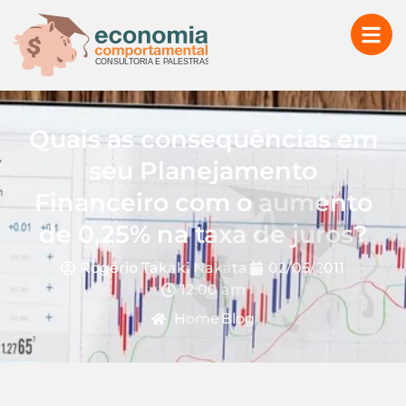
Quais as consequências em
seu Planejamento
Financeiro com o aumento
de 0,25% na taxa de juros?
Rogério Takaki Nakata
02/05/2011
12:00 am
Home
Blog