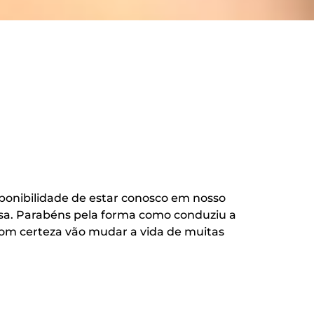
A Pale
ponibilidade de estar conosco em nosso
quanto
sa. Parabéns pela forma como conduziu a
Os te
 com certeza vão mudar a vida de muitas
finanç
Quando
gastos
ciênci
Para m